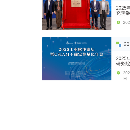
202
究院举
究进展
20
高等研
科技、
2
202
研究院
专委会
2025年
者分享
日
-21: