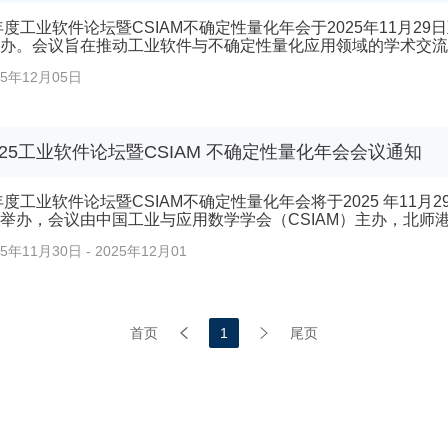
5年度工业软件论坛暨CSIAM不确定性量化年会于2025年11月2
办。会议旨在推动工业软件与不确定性量化应用领域的学术交流
，促进技术创新与成果落地。开幕式期间，汤涛教授、赵桂萍处
25年12月05日
究院 "数学人工智能中心" 揭牌。数学人工智能中心(CMAI)
创新等基础学科领域的跨学科优势，...
025工业软件论坛暨CSIAM 不确定性量化年会会议通知
5年度工业软件论坛暨CSIAM不确定性量化年会将于2025 年11
举办，会议由中国工业与应用数学学会（CSIAM）主办，北师港
共同承办。本次会议旨在推动工业软件与不确定性量化应用领域
11月30日 - 2025年12月01
最新研究进展，促进技术创新与成果落地。1、会议具体安排如下:报到时
00报到地点:珠海香山邑酒店会议时间:...
首页
1
尾页