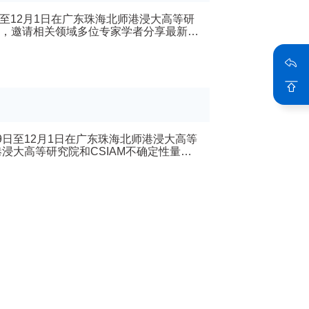
9日至12月1日在广东珠海北师港浸大高等研
，邀请相关领域多位专家学者分享最新研
长、曾铁勇教授、金石教授为北师港浸大
落地于北师港浸大高等研究院，依托研究院在
月29日至12月1日在广东珠海北师港浸大高等
浸大高等研究院和CSIAM不确定性量化
的学术交流，拟邀请相关领域多位专家学
间:2025年11月29日14:00-